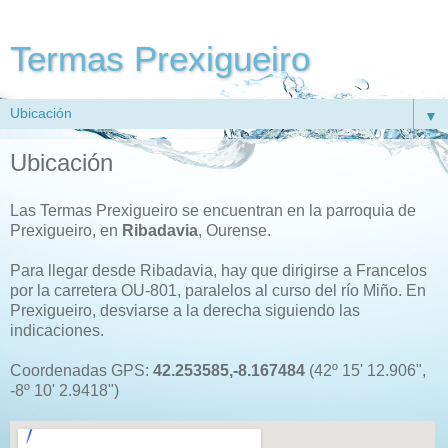
Termas Prexigueiro
▼
Ubicación
Las Termas Prexigueiro se encuentran en la parroquia de
Prexigueiro, en
Ribadavia
, Ourense.
Para llegar desde Ribadavia, hay que dirigirse a Francelos
por la carretera OU-801, paralelos al curso del río Miño. En
Prexigueiro, desviarse a la derecha siguiendo las
indicaciones.
Coordenadas GPS:
42.253585,-8.167484
(
42º 15' 12.906"
,
-8º 10' 2.9418"
)