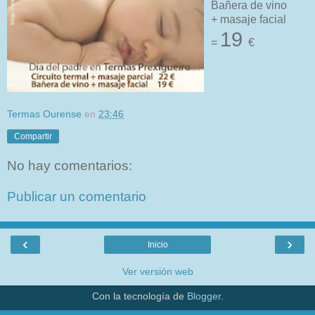
Bañera de vino
+ masaje facial
19
=
€
Termas Ourense
en
23:46
Compartir
No hay comentarios:
Publicar un comentario
‹
›
Inicio
Ver versión web
Con la tecnología de
Blogger
.