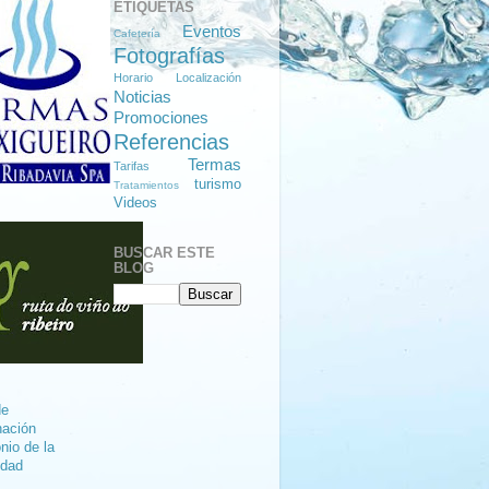
ETIQUETAS
Eventos
Cafetería
Fotografías
Horario
Localización
Noticias
Promociones
Referencias
Termas
Tarifas
turismo
Tratamientos
Videos
BUSCAR ESTE
BLOG
de
nación
nio de la
dad